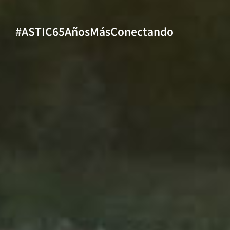
#ASTIC65AñosMásConectando