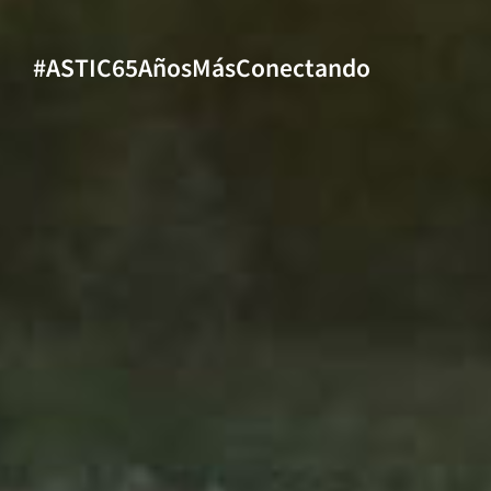
#ASTIC65AñosMásConectando