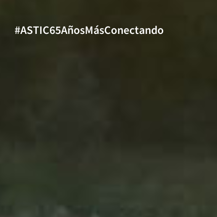
#ASTIC65AñosMásConectando