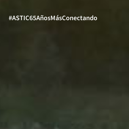
#ASTIC65AñosMásConectando