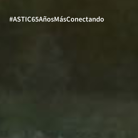
#ASTIC65AñosMásConectando