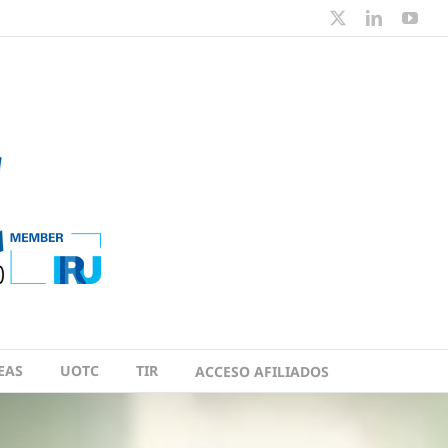
X
LinkedIn
You
EAS
UOTC
TIR
ACCESO AFILIADOS