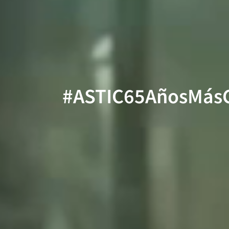
#ASTIC65AñosMás