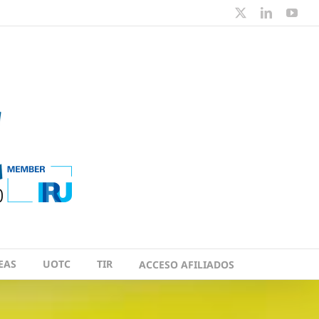
X
LinkedIn
You
EAS
UOTC
TIR
ACCESO AFILIADOS