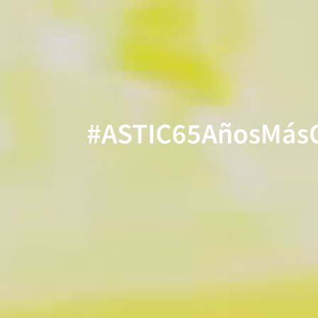
#ASTIC65AñosMás