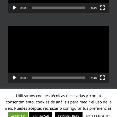
00:00
00:49
Reproductor
de
vídeo
00:00
02:48
Utilizamos cookies técnicas necesarias y, con tu
consentimiento, cookies de análisis para medir el uso de la
web. Puedes aceptar, rechazar o configurar tus preferencias.
Transparencia UE: 571940142138-2
POLÍTICA DE
ACEPTAR
RECHAZAR
CONFIGURAR