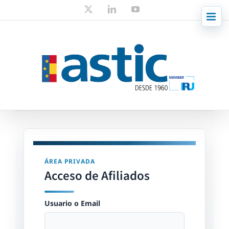
Skip
X
LinkedIn
YouTube
to
content
ÁREA PRIVADA
Acceso de Afiliados
Usuario o Email